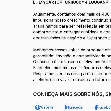
LIFE®/CARTO®
,
UNI1000®
e
LOUGAN®
,
Atualmente, contamos com mais de 400 
impulsiona nosso crescimento contínuo 
Trabalhamos para ser
referência em pr
compromisso é
e
ntregar qualidade e con
oportunidades de negócio e superando as
Mantemos nossas linhas de produtos em 
garantindo inovação e competitividade n
O sucesso é construído coletivamente: 
Estabelecemos metas desafiadoras e ele
Respiramos vendas essa paixão está no
acelerar cada vez mais rumo ao futuro d
CONHEÇA MAIS SOBRE NÓS, S
Website
LinkedIn
Facebo