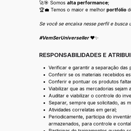
🚀🎯 Somos
alta performance
;
🏆💼 Temos o maior e melhor
portfólio
d
Se você se encaixa nesse perfil e busca
#VemSerUniverseller
❤️✨
RESPONSABILIDADES E ATRIBU
Verificar e garantir a separação da
Conferir se os materiais recebidos e
Conferir e pontuar os produtos falt
Viabilizar que as mercadorias seja
Auditar e viabilizar o controle do in
Separar, sempre que solicitado, as 
Atividades correlatas em geral;
Periodicamente, participa do invent
armazenados, para controle e contab
Participar de treinamentos quando so