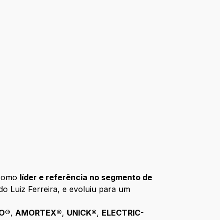
 como
líder e referência no segmento de
o Luiz Ferreira, e evoluiu para um
O®
,
AMORTEX®
,
UNICK®
,
ELECTRIC-