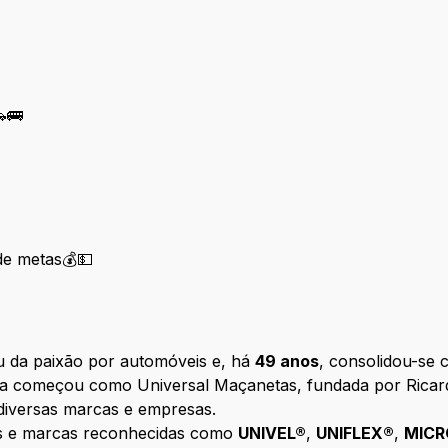
🚌
de metas💰💵
 da paixão por automóveis e, há
49 anos
, consolidou-se
ria começou como Universal Maçanetas, fundada por Ricard
 diversas marcas e empresas.
ns e marcas reconhecidas como
UNIVEL®
,
UNIFLEX®
,
MICR