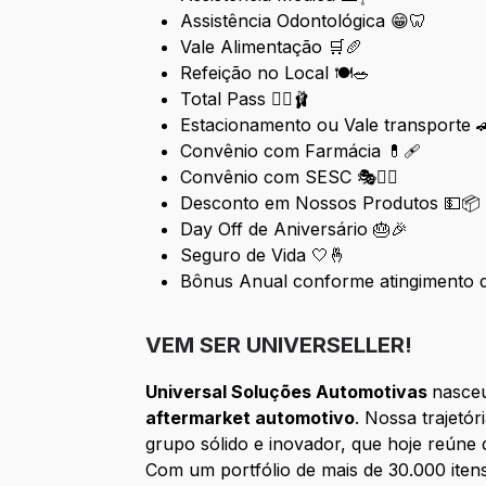
Assistência Odontológica 😁🦷
Vale Alimentação 🛒🥖
Refeição no Local 🍽️🥗
Total Pass 🏋️‍♂️🩰
Estacionamento ou Vale transporte 
Convênio com Farmácia 💊🩹
Convênio com SESC 🎭🏊‍♂️
Desconto em Nossos Produtos 💵📦
Day Off de Aniversário 🎂🎉
Seguro de Vida 🤍🤞
Bônus Anual conforme atingimento 
VEM SER UNIVERSELLER!
Universal Soluções Automotivas
nasceu
aftermarket automotivo
. Nossa trajetó
grupo sólido e inovador, que hoje reúne
Com um portfólio de mais de 30.000 ite